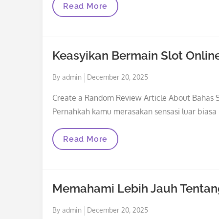
Mengeksplorasi
Read More
Dunia
Slot:
Bahas
Slot
Populer
Keasyikan Bermain Slot Online
Posted
By
admin
December 20, 2025
on
Create a Random Review Article About Bahas Sl
Pernahkah kamu merasakan sensasi luar biasa 
Keasyikan
Read More
Bermain
Slot
Online
Di
Bahas
Memahami Lebih Jauh Tentan
Slot
88
Posted
By
admin
December 20, 2025