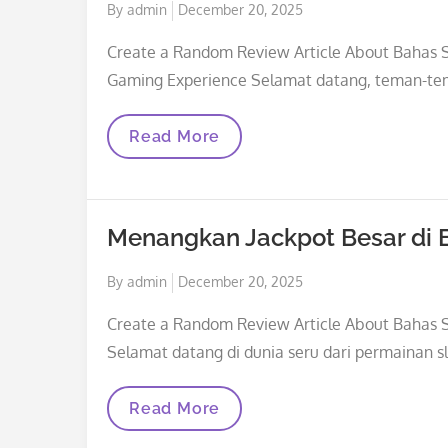
Posted
By
admin
December 20, 2025
Seru
on
Create a Random Review Article About Bahas Sl
Gaming Experience Selamat datang, teman-tem
Exploring
Read More
The
Excitement
Of
Bahas
Slot
Menangkan Jackpot Besar di B
303
Online
Gaming
Posted
By
admin
December 20, 2025
Experience
on
Create a Random Review Article About Bahas S
Selamat datang di dunia seru dari permainan slo
Menangkan
Read More
Jackpot
Besar