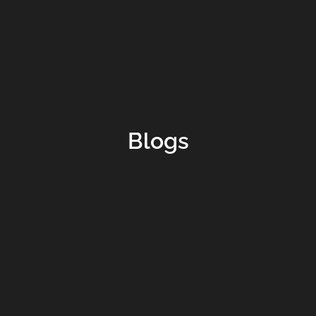
Blogs