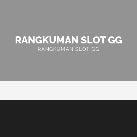
RANGKUMAN SLOT GG
RANGKUMAN SLOT GG