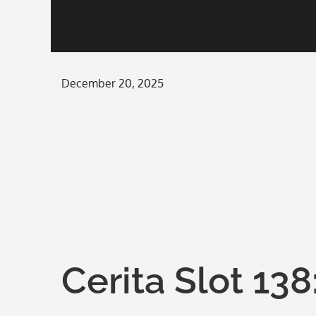
Posted
December 20, 2025
on
Cerita Slot 13