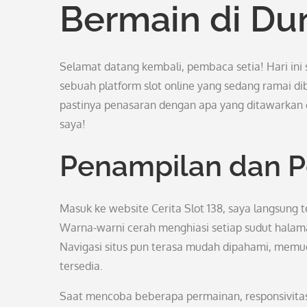
Bermain di Dun
Selamat datang kembali, pembaca setia! Hari ini 
sebuah platform slot online yang sedang ramai di
pastinya penasaran dengan apa yang ditawarkan ol
saya!
Penampilan dan 
Masuk ke website Cerita Slot 138, saya langsung
Warna-warni cerah menghiasi setiap sudut hala
Navigasi situs pun terasa mudah dipahami, memu
tersedia.
Saat mencoba beberapa permainan, responsivitas s