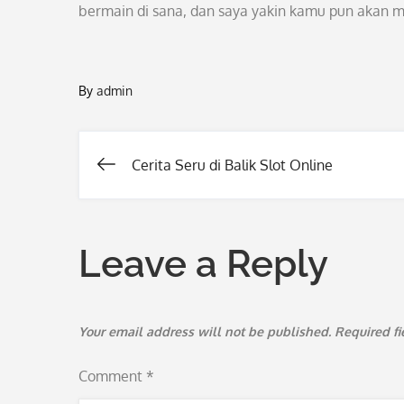
bermain di sana, dan saya yakin kamu pun akan 
By
admin
Cerita Seru di Balik Slot Online
Post
navigation
Leave a Reply
Your email address will not be published.
Required f
Comment
*