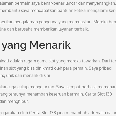
alaman bermain saya benar-benar lancar dan menyenangkan.
 jam membantu saya mendapatkan bantuan ketika mengalami ken
memberikan pengalaman pengguna yang memuaskan. Mereka ben
ine dan berusaha memberikan layanan terbaik.
 yang Menarik
minati adalah ragam game slot yang mereka tawarkan. Dari t
nan slot yang bisa dinikmati oleh para pemain. Saya pribadi
g unik dan menarik di sini.
ediakan juga cukup menggiurkan. Saya sempat berhasil memena
 yang tentunya menambah keseruan bermain. Cerita Slot 138
dan menghibur.
lenggarakan oleh Cerita Slot 138 juga menambah adrenalin dal