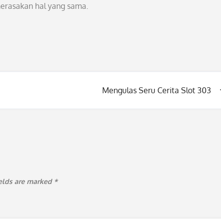
merasakan hal yang sama.
Mengulas Seru Cerita Slot 303
ields are marked
*