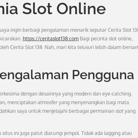
ia Slot Online
saya ingin berbagi pengalaman menarik seputar Cerita Slot 13
bicarakan.
https://ceritaslot138.com
Bagi pecinta slot online,
eh Cerita Slot 138. Nah, mari kita telusuri lebih dalam bersa
Pengalaman Pengguna
 terkesima dengan desainnya yang modern dan eye-catching.
man, menciptakan atmosfer yang menyenangkan bagi mata.
dahkan saya untuk menjelajahi berbagai permainan slot yang
itus ini juga patut diacungi jempol. Tidak ada lagging atau