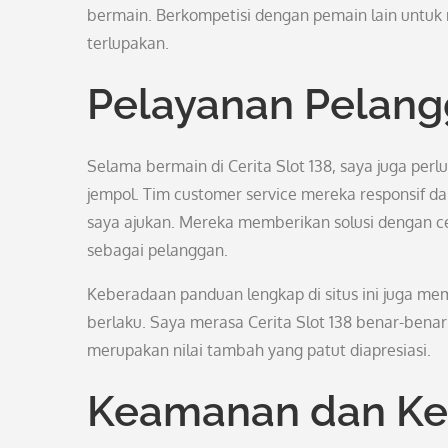
bermain. Berkompetisi dengan pemain lain untuk
terlupakan.
Pelayanan Pelan
Selama bermain di Cerita Slot 138, saya juga pe
jempol. Tim customer service mereka responsif 
saya ajukan. Mereka memberikan solusi dengan ce
sebagai pelanggan.
Keberadaan panduan lengkap di situs ini juga m
berlaku. Saya merasa Cerita Slot 138 benar-ben
merupakan nilai tambah yang patut diapresiasi.
Keamanan dan Ke