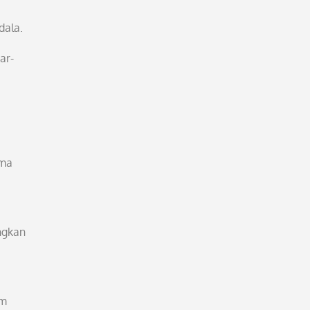
dala.
ar-
ema
ngkan
am