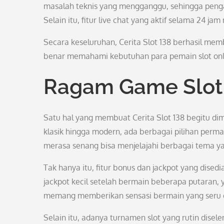
masalah teknis yang mengganggu, sehingga peng
Selain itu, fitur live chat yang aktif selama 24
Secara keseluruhan, Cerita Slot 138 berhasil 
benar memahami kebutuhan para pemain slot onl
Ragam Game Slot
Satu hal yang membuat Cerita Slot 138 begitu di
klasik hingga modern, ada berbagai pilihan permai
merasa senang bisa menjelajahi berbagai tema yan
Tak hanya itu, fitur bonus dan jackpot yang dis
jackpot kecil setelah bermain beberapa putaran,
memang memberikan sensasi bermain yang seru 
Selain itu, adanya turnamen slot yang rutin dise