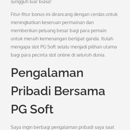
sungguh luar biasa!
Fitur-fitur bonus ini dirancang dengan cerdas untuk
meningkatkan keseruan permainan dan
memberikan peluang besar bagi para pemain
untuk meraih kemenangan berlipat ganda. Itulah
mengapa slot PG Soft selalu menjadi pilihan utama
bagi para pecinta slot online di seluruh dunia.
Pengalaman
Pribadi Bersama
PG Soft
Saya ingin berbagi pengalaman pribadi saya saat