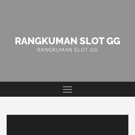
Skip
to
content
RANGKUMAN SLOT GG
RANGKUMAN SLOT GG