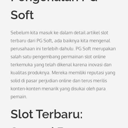
Soft
Sebelum kita masuk ke dalam detail artikel slot
terbaru dari PG Soft, ada baiknya kita mengenal
perusahaan ini terlebih dahulu. PG Soft merupakan
salah satu pengembang permainan slot online
terkemuka yang telah dikenal karena inovasi dan
kualitas produknya. Mereka memiliki reputasi yang
solid di pasar perjudian online dan terus merilis
konten-konten menarik yang disukai oleh para
pemain.
Slot Terbaru: